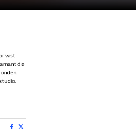
ar wist
iamant die
Londen.
studio.