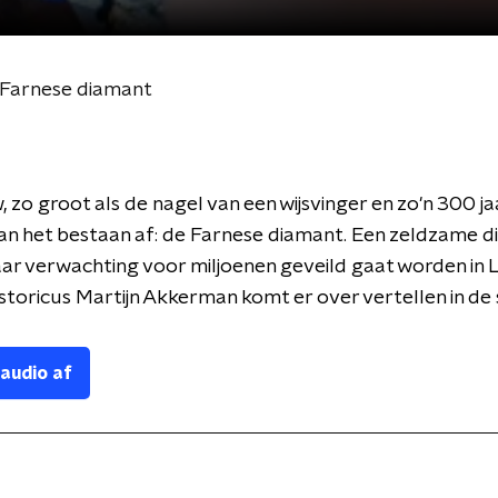
 Farnese diamant
w, zo groot als de nagel van een wijsvinger en zo'n 300 ja
n het bestaan af: de Farnese diamant. Een zeldzame d
r verwachting voor miljoenen geveild gaat worden in 
toricus Martijn Akkerman komt er over vertellen in de 
 audio af