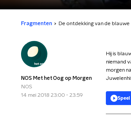
Fragmenten
De ontdekking van de blauwe
Hij is blau
niemand va
morgen naa
NOS Met het Oog op Morgen
Juwelenhis
NOS
14 mei 2018 23:00 - 23:59
Speel