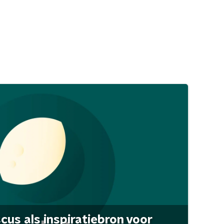
scus als inspiratiebron voor