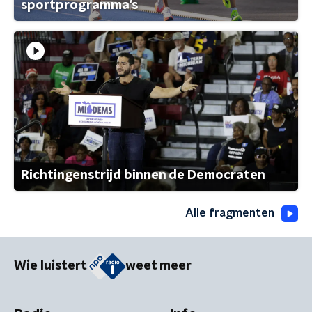
sportprogramma's
Richtingenstrijd binnen de Democraten
Alle fragmenten
Wie luistert
weet meer