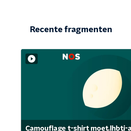
Recente fragmenten
Camouflage t-shirt moet lhbti-