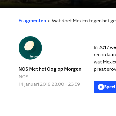
Fragmenten
Wat doet Mexico tegen het g
In 2017 w
recordaant
wat Mexico
NOS Met het Oog op Morgen
praat ero
NOS
14 januari 2018 23:00 - 23:59
Speel