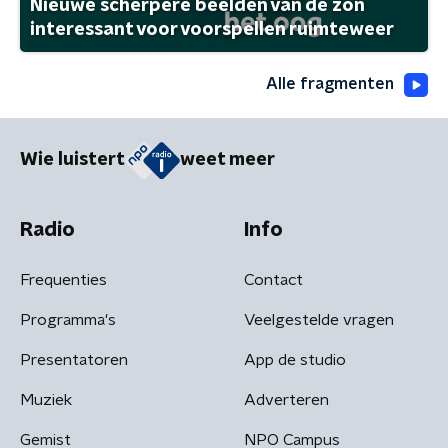
Nieuwe scherpere beelden van de zon
interessant voor voorspellen ruimteweer
Alle fragmenten
Wie luistert
weet meer
Radio
Info
Frequenties
Contact
Programma's
Veelgestelde vragen
Presentatoren
App de studio
Muziek
Adverteren
Gemist
NPO Campus