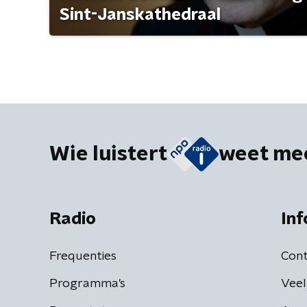
Sint-Janskathedraal
Wie luistert
weet me
Radio
Inf
Frequenties
Cont
Programma's
Veel