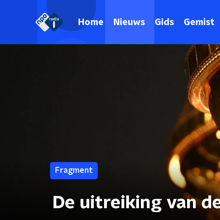
Home
Nieuws
Gids
Gemist
Fragment
De uitreiking van d