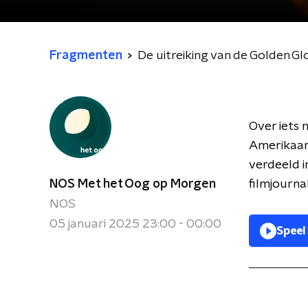
Fragmenten
De uitreiking van de Golden Gl
Over iets 
Amerikaans
verdeeld i
NOS Met het Oog op Morgen
filmjournal
NOS
05 januari 2025 23:00 - 00:00
Speel