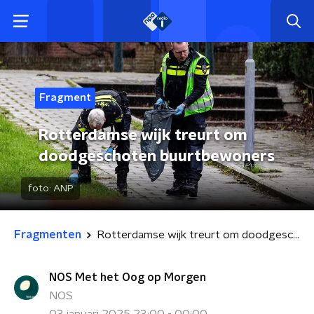
Fragment
Rotterdamse wijk treurt om
doodgeschoten buurtbewoners
foto:
ANP
Fragmenten
Rotterdamse wijk treurt om doodgeschoten buurtbewoners
NOS Met het Oog op Morgen
NOS