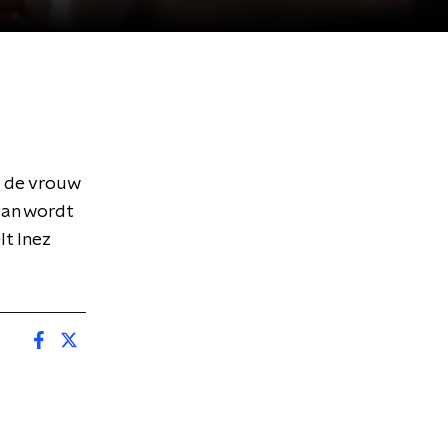
, de vrouw
van wordt
lt Inez