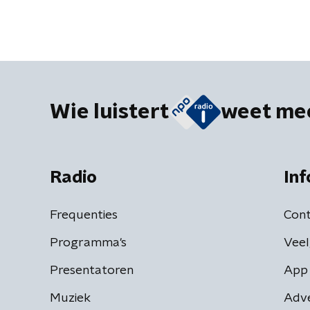
Wie luistert
weet me
Radio
Inf
Frequenties
Cont
Programma's
Veel
Presentatoren
App 
Muziek
Adv