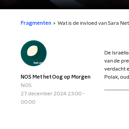
Fragmenten
Wat is de invloed van Sara N
De Israëli
van de pre
verdacht e
NOS Met het Oog op Morgen
Polak, oud
NOS
27 december 2024 23:00 -
00:00