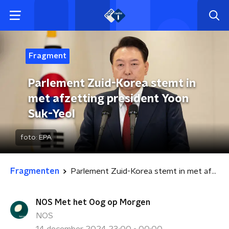
Fragment
Parlement Zuid-Korea stemt in
met afzetting president Yoon
Suk-Yeol
foto:
EPA
Fragmenten
Parlement Zuid-Korea stemt in met afzetting president Yoon Suk-Yeol
NOS Met het Oog op Morgen
NOS