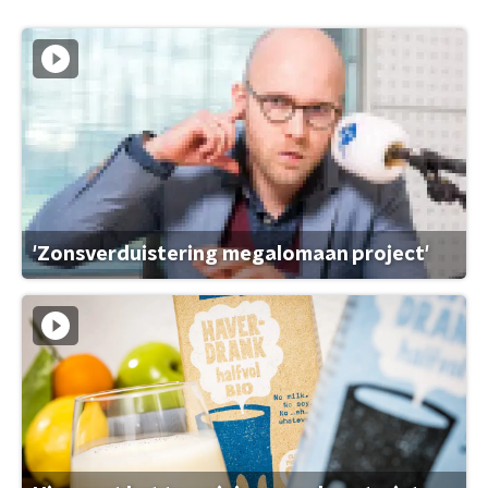
'Zonsverduistering megalomaan project'