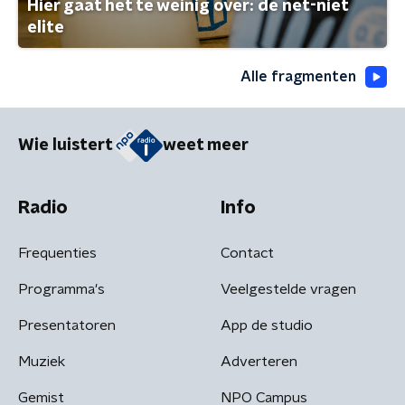
Hier gaat het te weinig over: de net-niet
elite
Alle fragmenten
Wie luistert
weet meer
Radio
Info
Frequenties
Contact
Programma's
Veelgestelde vragen
Presentatoren
App de studio
Muziek
Adverteren
Gemist
NPO Campus