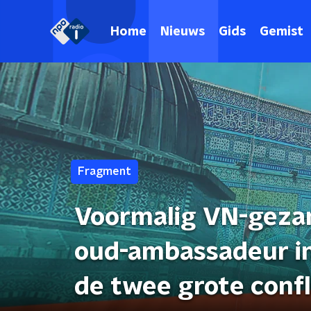
Home
Nieuws
Gids
Gemist
Fragment
Voormalig VN-gezan
oud-ambassadeur in
de twee grote confl