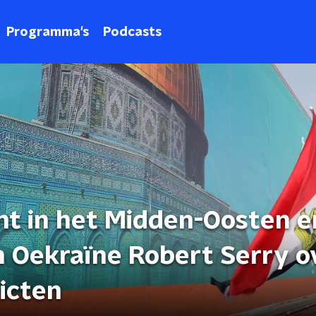
Programma's
Podcasts
t in het Midden-Oosten e
 Oekraïne Robert Serry o
icten