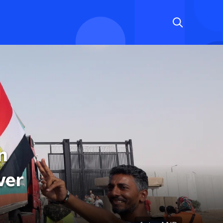
n
ver