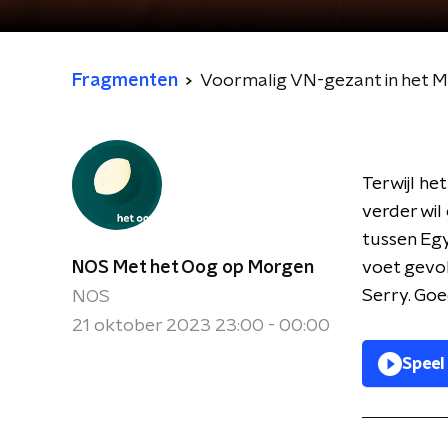
Fragmenten
Voormalig VN-gezant in het M
Terwijl he
verder wil
tussen Eg
NOS Met het Oog op Morgen
voet gevo
Serry. Go
NOS
21 oktober 2023 23:00 - 00:00
Speel