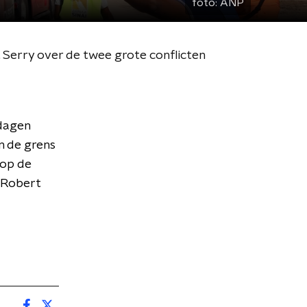
foto:
ANP
Serry over de twee grote conflicten
 dagen
n de grens
 op de
 Robert