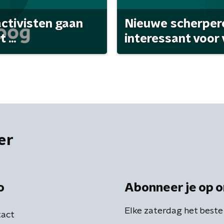
activisten gaan
Nieuwe scherpere
...
interessant voor
er
o
Abonneer je op o
Elke zaterdag het beste
act