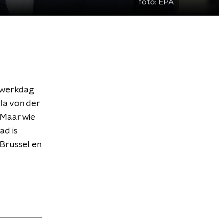
foto:
EPA
 werkdag
la von der
 Maar wie
ad is
 Brussel en