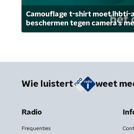
Camouflage t-shirt moet lhbti-
beschermen tegen camera's met 
Wie luistert
weet me
Radio
Inf
Frequenties
Cont