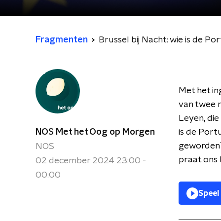
Fragmenten
Brussel bij Nacht: wie is de P
Met het i
van twee n
Leyen, die
NOS Met het Oog op Morgen
is de Port
geworden? 
NOS
praat ons b
02 december 2024 23:00 -
00:00
Speel