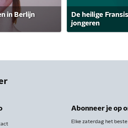
 in Berlijn
De heilige Fransi
jongeren
er
o
Abonneer je op o
Elke zaterdag het beste
act