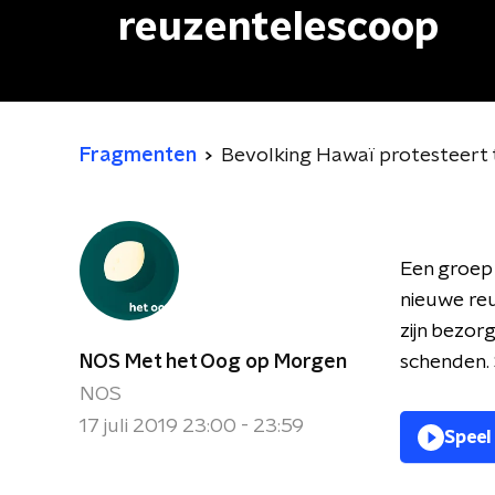
reuzentelescoop
Fragmenten
Bevolking Hawaï protesteert
Een groep
nieuwe re
zijn bezorg
NOS Met het Oog op Morgen
schenden. 
NOS
17 juli 2019 23:00 - 23:59
Speel