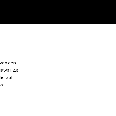
van een
awaï. Ze
der zal
ver.