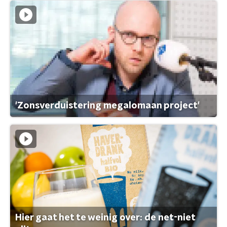
'Zonsverduistering megalomaan project'
Hier gaat het te weinig over: de net-niet