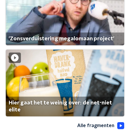
'Zonsverduistering megalomaan project'
Hier gaat het te weinig over: de net-niet
elite
Alle fragmenten