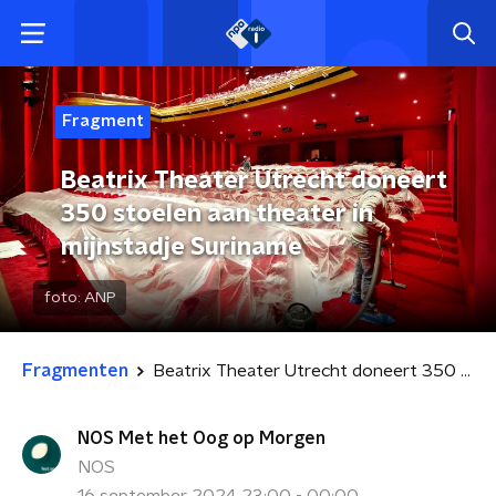
Fragment
Beatrix Theater Utrecht doneert
350 stoelen aan theater in
mijnstadje Suriname
foto:
ANP
Fragmenten
Beatrix Theater Utrecht doneert 350 stoelen aan theater in mijnstadje Suriname
NOS Met het Oog op Morgen
NOS