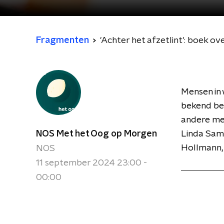
Fragmenten
'Achter het afzetlint': boek o
Mensen in 
bekend bee
andere men
NOS Met het Oog op Morgen
Linda Samp
Hollmann, 
NOS
11 september 2024 23:00 -
00:00