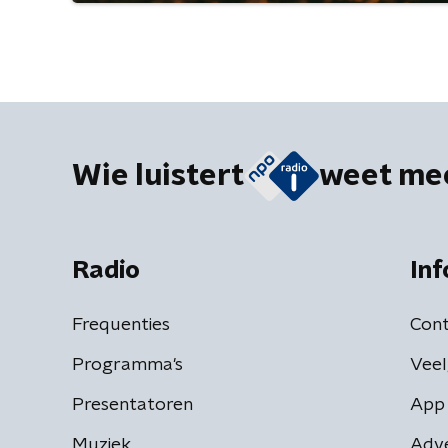
Wie luistert
weet me
Radio
Inf
Frequenties
Cont
Programma's
Veel
Presentatoren
App 
Muziek
Adv