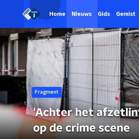
Home
Nieuws
Gids
Gemist
Fragment
'Achter het afzetlin
op de crime scene