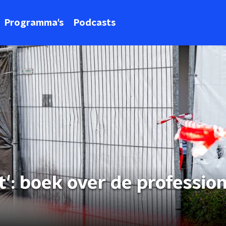
Programma's
Podcasts
t': boek over de professio