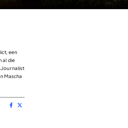
ict; een
 al die
 Journalist
 en Mascha