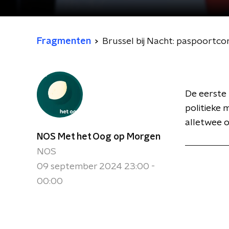
Fragmenten
Brussel bij Nacht: paspoortco
De eerste 
politieke 
alletwee o
NOS Met het Oog op Morgen
NOS
09 september 2024 23:00 -
00:00