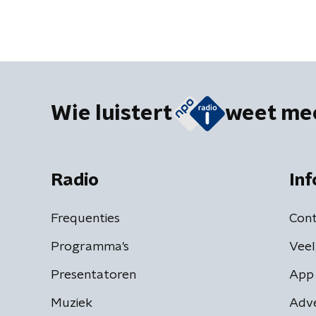
Wie luistert
weet me
Radio
Inf
Frequenties
Cont
Programma's
Veel
Presentatoren
App 
Muziek
Adv