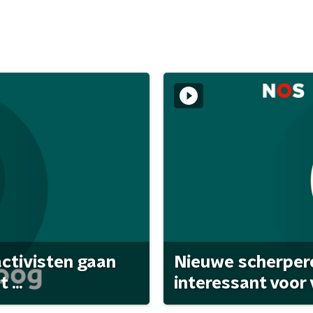
activisten gaan
Nieuwe scherpere
...
interessant voor