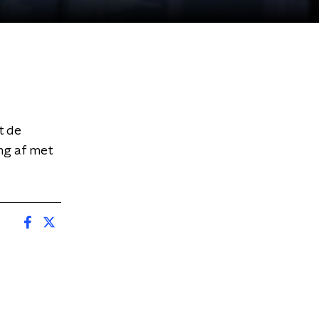
t de
ing af met