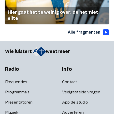
Hier gaat het te weinig over: de net-niet
elite
Alle fragmenten
Wie luistert
weet meer
Radio
Info
Frequenties
Contact
Programma's
Veelgestelde vragen
Presentatoren
App de studio
Muziek
Adverteren