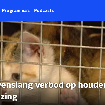
Programma's
Podcasts
venslang verbod op houde
ozing