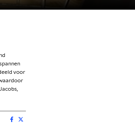
and
espannen
deeld voor
t waardoor
 Jacobs,