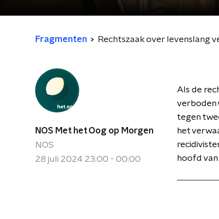
Fragmenten
Rechtszaak over levenslang v
Als de rec
verboden 
tegen twee
NOS Met het Oog op Morgen
het verwaa
recidivist
NOS
hoofd van 
28 juli 2024 23:00 - 00:00