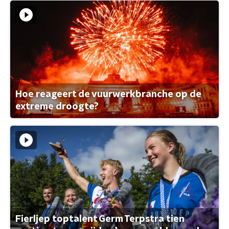
Hoe reageert de vuurwerkbranche op de
extreme droogte?
Fierljep toptalent Germ Terpstra tien