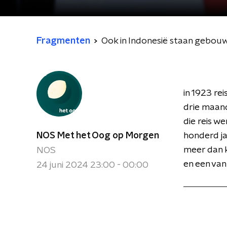
Fragmenten
Ook in Indonesië staan gebou
in 1923 re
drie maand
die reis we
NOS Met het Oog op Morgen
honderd ja
meer dan k
NOS
en een van
24 juni 2024 23:00 - 00:00