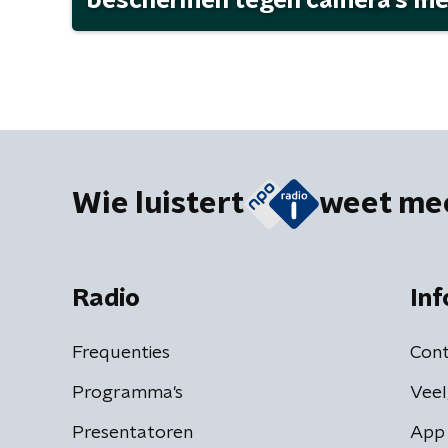
beschermen tegen camera's met 
Wie luistert
weet me
Radio
Inf
Frequenties
Cont
Programma's
Veel
Presentatoren
App 