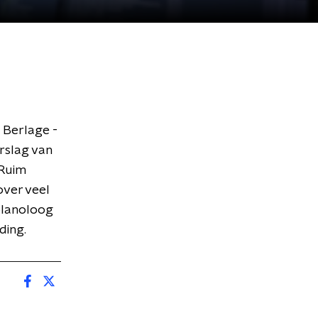
 Berlage -
rslag van
 Ruim
over veel
planoloog
ding.