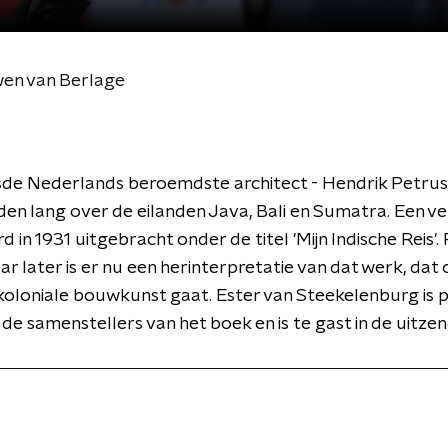
wen van Berlage
isde Nederlands beroemdste architect - Hendrik Petrus
en lang over de eilanden Java, Bali en Sumatra. Een ve
rd in 1931 uitgebracht onder de titel 'Mijn Indische Reis'.
ar later is er nu een herinterpretatie van dat werk, dat 
oloniale bouwkunst gaat. Ester van Steekelenburg is 
 de samenstellers van het boek en is te gast in de uitzen