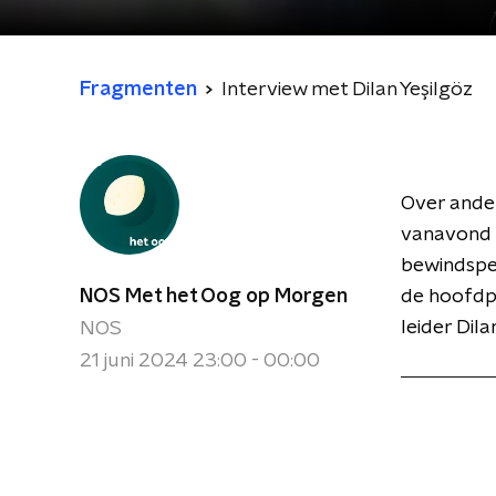
Fragmenten
Interview met Dilan Yeşilgöz
Over ander
vanavond d
bewindspe
NOS Met het Oog op Morgen
de hoofdpe
leider Dila
NOS
21 juni 2024 23:00 - 00:00