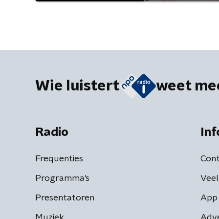
Wie luistert
weet me
Radio
Inf
Frequenties
Cont
Programma's
Veel
Presentatoren
App 
Muziek
Adv