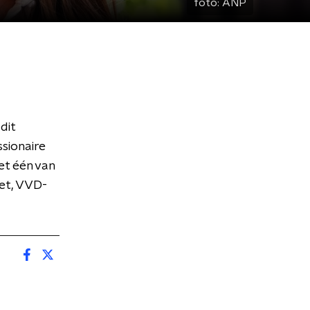
foto:
ANP
dit
ssionaire
et één van
et, VVD-