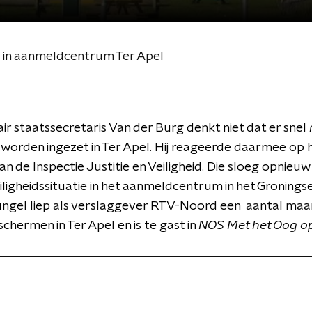
d in aanmeldcentrum Ter Apel
ir staatssecretaris Van der Burg denkt niet dat er snel
n worden ingezet in Ter Apel. Hij reageerde daarmee op 
n de Inspectie Justitie en Veiligheid. Die sloeg opnieu
iligheidssituatie in het aanmeldcentrum in het Gronings
lungel liep als verslaggever RTV-Noord een aantal ma
schermen in Ter Apel en is te gast in
NOS Met het Oog o