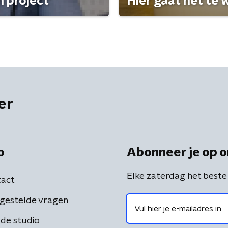
 project'
Hier gaat het te w
er
o
Abonneer je op o
Elke zaterdag het beste
act
gestelde vragen
de studio