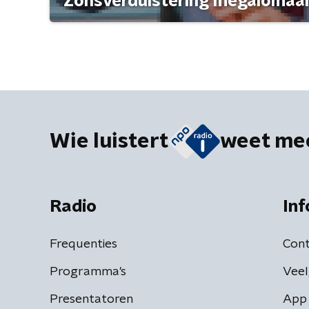
'Zonsverduistering megalomaan
Wie luistert
weet me
Radio
Inf
Frequenties
Cont
Programma's
Veel
Presentatoren
App 