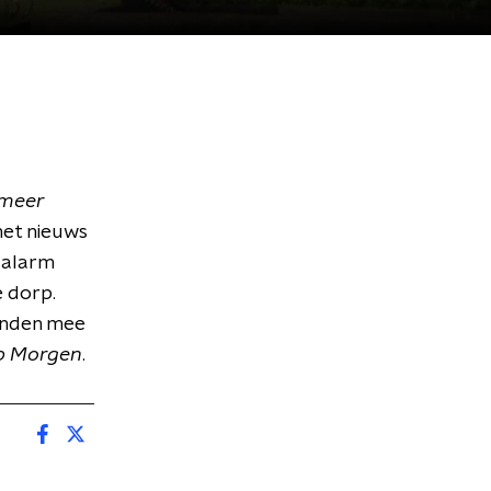
meer
het nieuws
w alarm
e dorp.
anden mee
p Morgen
.