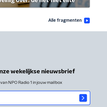
einig over: de net-niet elite
Alle fragmenten
nze wekelijkse nieuwsbrief
 van NPO Radio 1 in jouw mailbox