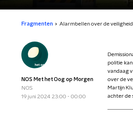
Fragmenten
Alarmbellen over de veilighei
Demissiona
politie ka
vandaag va
NOS Met het Oog op Morgen
over de ve
Martijn K
NOS
achter de 
19 juni 2024 23:00 - 00:00