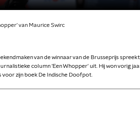
hopper' van Maurice Swirc
bekendmaken van de winnaar van de Brusseprijs spreek
ournalistieke column 'Een Whopper' uit. Hij won vorig jaa
s voor zijn boek De Indische Doofpot.