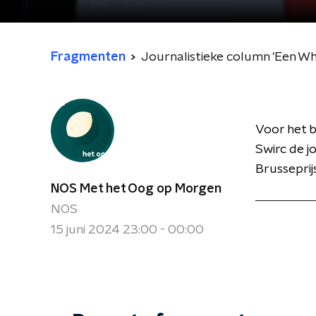
Fragmenten
Journalistieke column 'Een W
Voor het 
Swirc de j
Brusseprij
NOS Met het Oog op Morgen
NOS
15 juni 2024 23:00 - 00:00