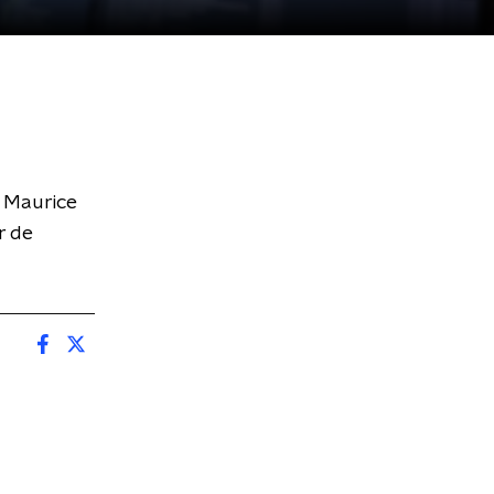
t Maurice
r de