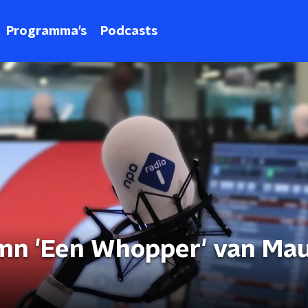
Programma's
Podcasts
umn 'Een Whopper' van Mau