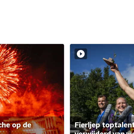
che op de
Fierljep toptalen