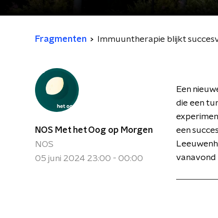
Fragmenten
Immuuntherapie blijkt succes
Een nieuwe
die een t
experiment
NOS Met het Oog op Morgen
een succes
Leeuwenho
NOS
vanavond 
05 juni 2024 23:00 - 00:00