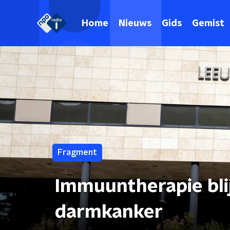
Home
Nieuws
Gids
Gemist
Fragment
Immuuntherapie bli
darmkanker