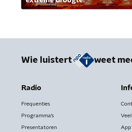
extreme droogte?
Wie luistert
weet me
Radio
Inf
Frequenties
Cont
Programma's
Veel
Presentatoren
App 