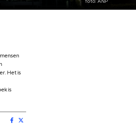
foto:
ANP
1 mensen
n
r. Het is
ek is