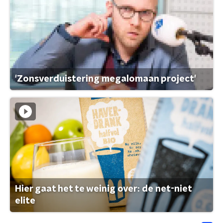
'Zonsverduistering megalomaan project'
Hier gaat het te weinig over: de net-niet
elite