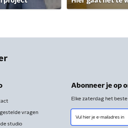
 project'
Hier gaat het te w
er
o
Abonneer je op o
Elke zaterdag het beste
act
gestelde vragen
de studio