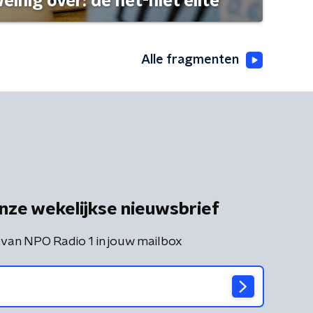
einig over: de net-niet elite
Alle fragmenten
nze wekelijkse nieuwsbrief
 van NPO Radio 1 in jouw mailbox