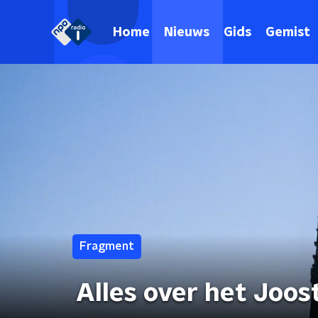
Home
Nieuws
Gids
Gemist
Fragment
Alles over het Joos