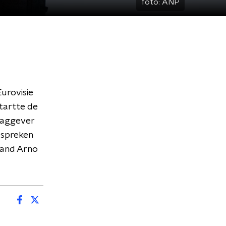
foto:
ANP
Eurovisie
startte de
laggever
 spreken
land Arno