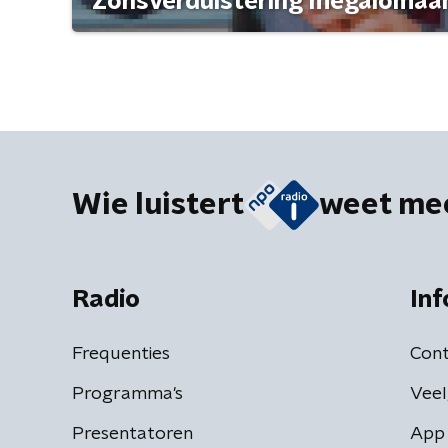
'Zonsverduistering megalomaan
Wie luistert
weet me
Radio
Inf
Frequenties
Cont
Programma's
Veel
Presentatoren
App 