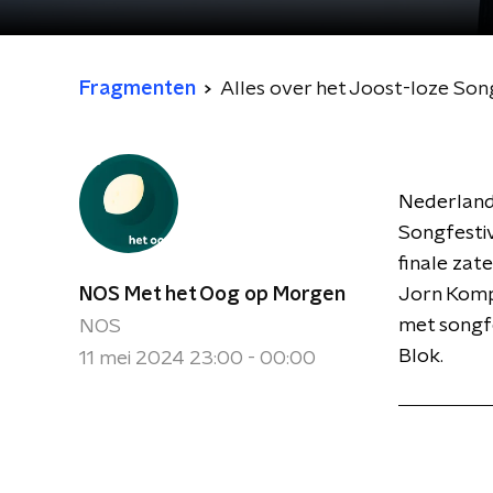
Fragmenten
Alles over het Joost-loze Son
Nederland 
Songfestiv
finale zat
NOS Met het Oog op Morgen
Jorn Komp
met songfe
NOS
Blok.
11 mei 2024 23:00 - 00:00