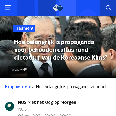
Fragment
Hoe belangrijk is propaganda
voor behouden cultus rond
dictatuur van de Koreaanse Kims?
foto:
ANP
Fragmenten
Hoe belangrijk is propaganda voor behouden cultus rond dictatuur van de Koreaanse Kims?
NOS Met het Oog op Morgen
NOS