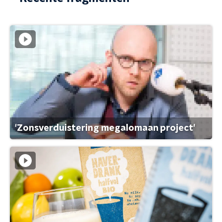
'Zonsverduistering megalomaan project'