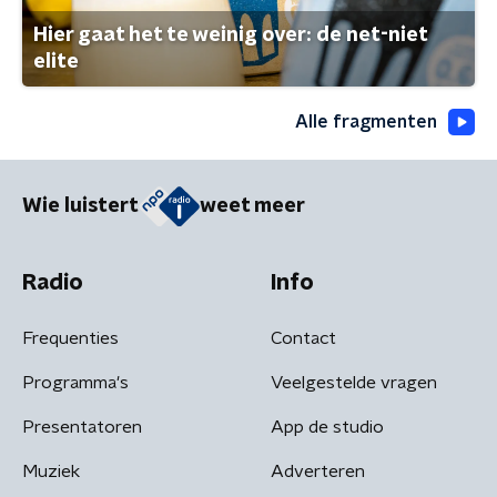
Hier gaat het te weinig over: de net-niet
elite
Alle fragmenten
Wie luistert
weet meer
Radio
Info
Frequenties
Contact
Programma's
Veelgestelde vragen
Presentatoren
App de studio
Muziek
Adverteren