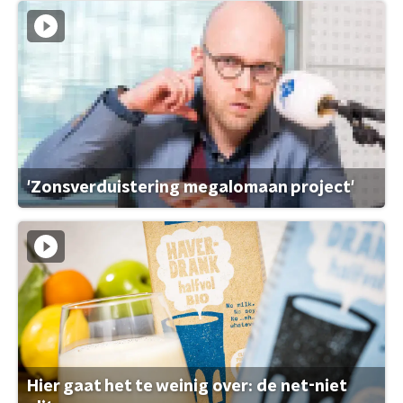
'Zonsverduistering megalomaan project'
Hier gaat het te weinig over: de net-niet