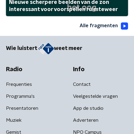
Nieuwe scherpere beelden van de zon
interessant voor voorspellen ruimteweer
Alle fragmenten
Wie luistert
weet meer
Radio
Info
Frequenties
Contact
Programma's
Veelgestelde vragen
Presentatoren
App de studio
Muziek
Adverteren
Gemist
NPO Campus