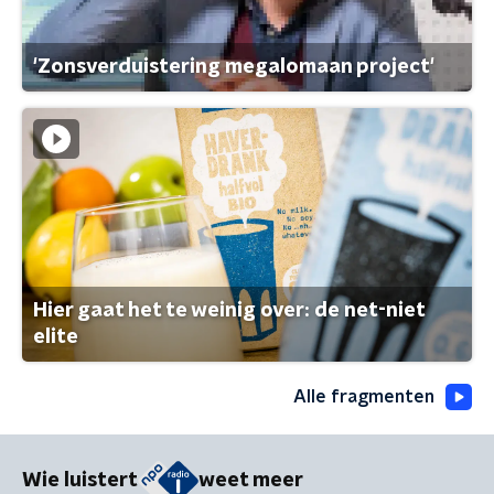
'Zonsverduistering megalomaan project'
Hier gaat het te weinig over: de net-niet
elite
Alle fragmenten
Wie luistert
weet meer