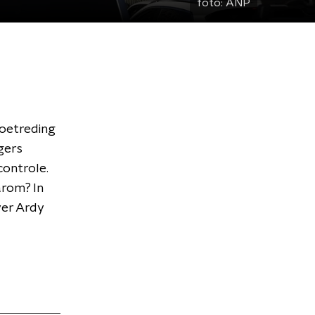
foto:
ANP
toetreding
gers
controle.
arom? In
er Ardy