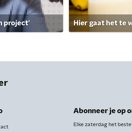
 project'
Hier gaat het te w
er
o
Abonneer je op o
Elke zaterdag het beste
act