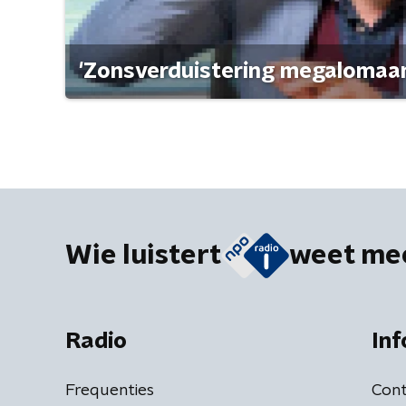
'Zonsverduistering megalomaan
Wie luistert
weet me
Radio
Inf
Frequenties
Cont