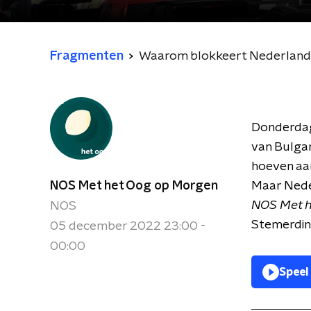
Fragmenten
Waarom blokkeert Nederland 
Donderdag 
van Bulgar
hoeven aa
NOS Met het Oog op Morgen
Maar Neder
NOS Met h
NOS
Stemerdin
05 december 2022 23:00 -
00:00
Speel