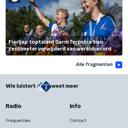
Fierljep toptalent Germ Terpstra tien
centimeter verwijderd van wereldrecord
Alle fragmenten
Wie luistert
weet meer
Radio
Info
Frequenties
Contact