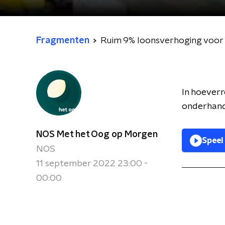
Fragmenten
Ruim 9% loonsverhoging voor
In hoever
onderhand
NOS Met het Oog op Morgen
Speel
NOS
11 september 2022 23:00 -
00:00