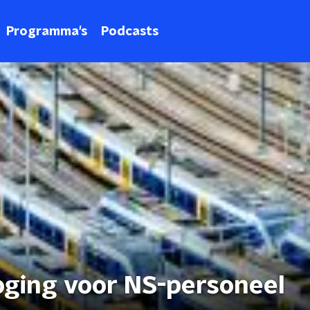
Programma's
Podcasts
ging voor NS-personeel