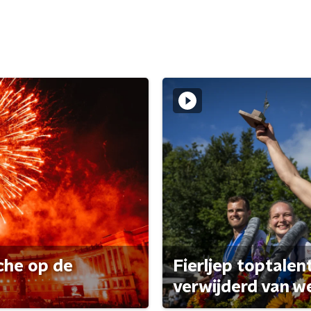
che op de
Fierljep toptalen
verwijderd van w