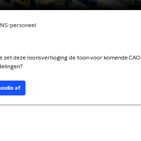
 NS-personeel
re zet deze loonsverhoging de toon voor komende CAO
elingen?
 audio af