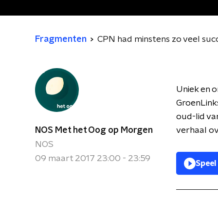
Fragmenten
CPN had minstens zo veel succ
Uniek en o
GroenLinks
oud-lid va
NOS Met het Oog op Morgen
verhaal ov
NOS
09 maart 2017 23:00 - 23:59
Speel