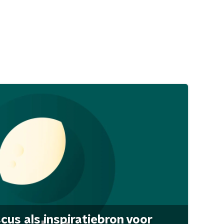
scus als inspiratiebron voor