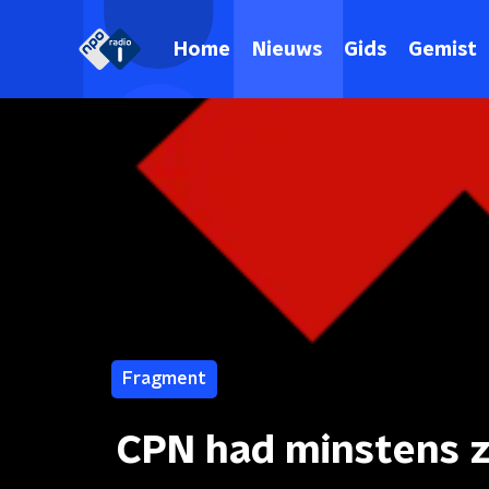
Home
Nieuws
Gids
Gemist
Fragment
CPN had minstens zo