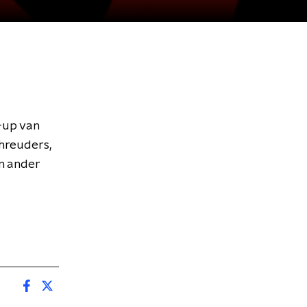
-up van
hreuders,
n ander