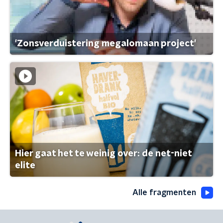
'Zonsverduistering megalomaan project'
Hier gaat het te weinig over: de net-niet
elite
Alle fragmenten