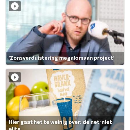
'Zonsverduistering megalomaan project'
Hier gaat het te weinig over: de net-niet
elite