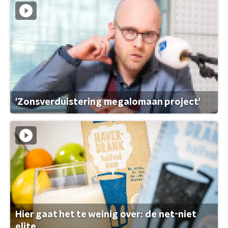
'Zonsverduistering megalomaan project'
Hier gaat het te weinig over: de net-niet
elite