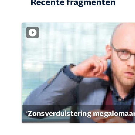
Recente fragmenten
'Zonsverduistering megalomaan