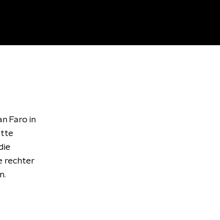
n Faro in
atte
die
e rechter
n.