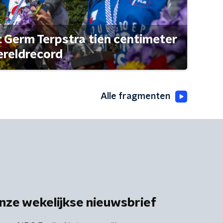
t Germ Terpstra tien centimeter
ereldrecord
Alle fragmenten
nze wekelijkse nieuwsbrief