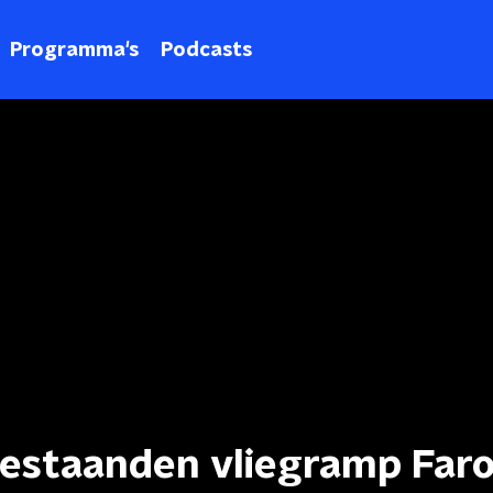
Programma's
Podcasts
staanden vliegramp Faro