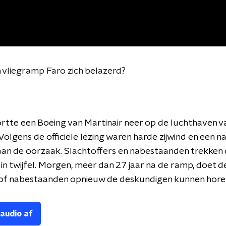
vliegramp Faro zich belazerd?
ortte een Boeing van Martinair neer op de luchthaven va
Volgens de officiële lezing waren harde zijwind en een n
an de oorzaak. Slachtoffers en nabestaanden trekken 
 in twijfel. Morgen, meer dan 27 jaar na de ramp, doet d
 of nabestaanden opnieuw de deskundigen kunnen hore
 audio af