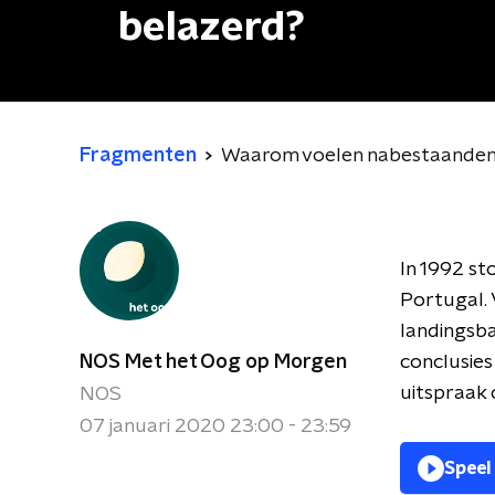
belazerd?
Fragmenten
Waarom voelen nabestaanden 
In 1992 st
Portugal. 
landingsba
NOS Met het Oog op Morgen
conclusies
uitspraak
NOS
07 januari 2020 23:00 - 23:59
Speel