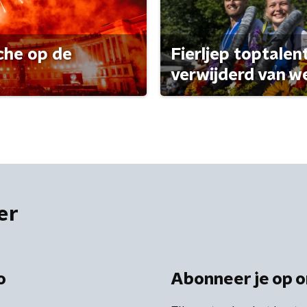
che op de
Fierljep toptalen
verwijderd van w
er
o
Abonneer je op o