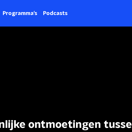
Programma's
Podcasts
nlijke ontmoetingen tuss