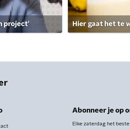
 project'
Hier gaat het te w
er
o
Abonneer je op o
Elke zaterdag het beste
act