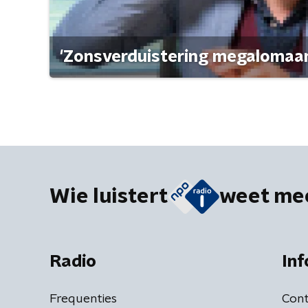
'Zonsverduistering megalomaan
Wie luistert
weet me
Radio
Inf
Frequenties
Cont