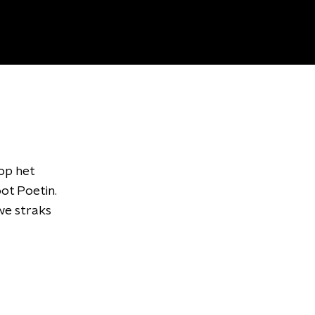
op het
t Poetin.
we straks