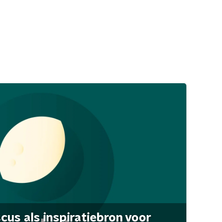
scus als inspiratiebron voor