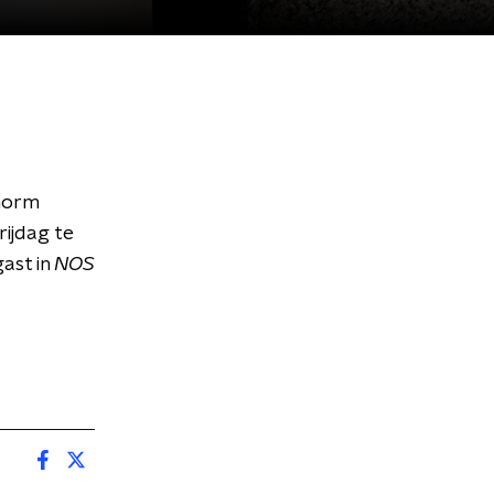
enorm
rijdag te
ast in
NOS