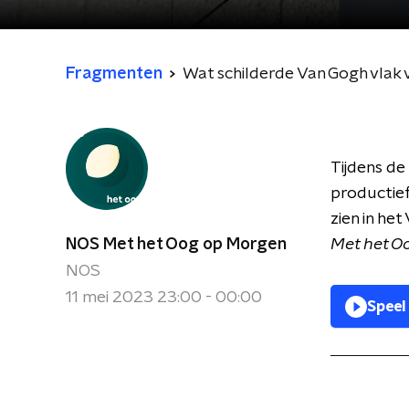
Fragmenten
Wat schilderde Van Gogh vlak 
Tijdens de
productief.
zien in he
NOS Met het Oog op Morgen
Met het O
NOS
11 mei 2023 23:00 - 00:00
Speel