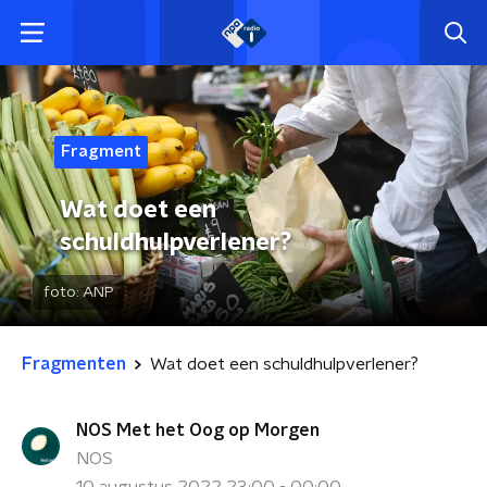
Fragment
Wat doet een
schuldhulpverlener?
foto:
ANP
Fragmenten
Wat doet een schuldhulpverlener?
NOS Met het Oog op Morgen
NOS