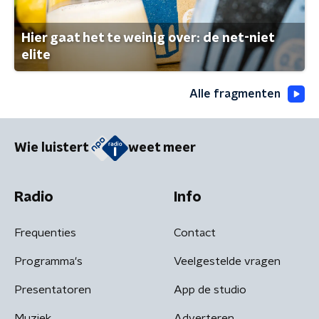
Hier gaat het te weinig over: de net-niet
elite
Alle fragmenten
Wie luistert
weet meer
Radio
Info
Frequenties
Contact
Programma's
Veelgestelde vragen
Presentatoren
App de studio
Muziek
Adverteren