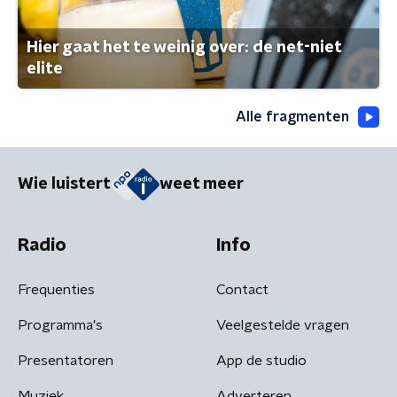
Hier gaat het te weinig over: de net-niet
elite
Alle fragmenten
Wie luistert
weet meer
Radio
Info
Frequenties
Contact
Programma's
Veelgestelde vragen
Presentatoren
App de studio
Muziek
Adverteren