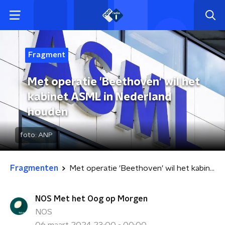
Fragment
Met operatie 'Beethoven' wil het
kabinet ASML in Nederland
houden
foto:
ANP
Fragmenten
Met operatie 'Beethoven' wil het kabinet ASML in Nederland houden
NOS Met het Oog op Morgen
NOS