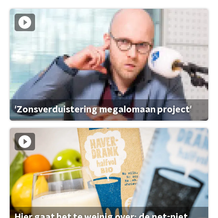
'Zonsverduistering megalomaan project'
Hier gaat het te weinig over: de net-niet