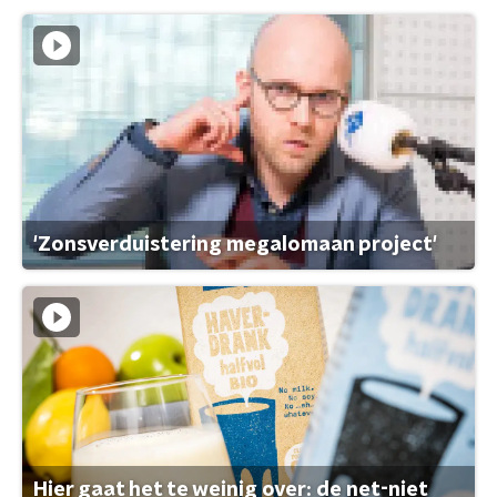
'Zonsverduistering megalomaan project'
Hier gaat het te weinig over: de net-niet