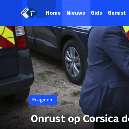
Home
Nieuws
Gids
Gemist
Fragment
Onrust op Corsica 