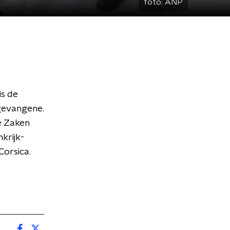
foto:
ANP
is de
gevangene.
e Zaken
nkrijk-
Corsica.