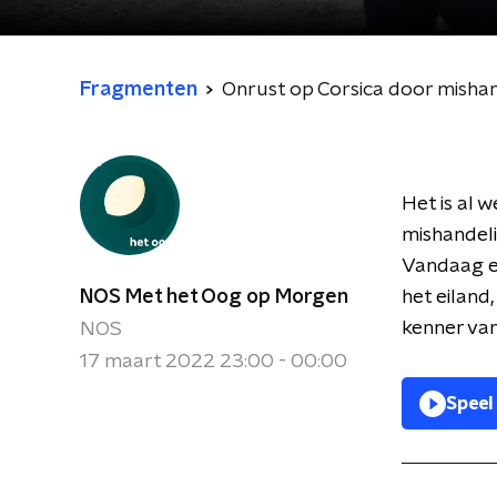
Fragmenten
Onrust op Corsica door misha
Het is al 
mishandel
Vandaag en
NOS Met het Oog op Morgen
het eiland,
kenner van
NOS
17 maart 2022 23:00 - 00:00
Speel