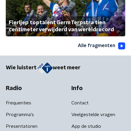
Fierljep toptalent Germ Terpstra tien
centimeter verwijderd van wereldrecord
Alle fragmenten
Wie luistert
weet meer
Radio
Info
Frequenties
Contact
Programma's
Veelgestelde vragen
Presentatoren
App de studio