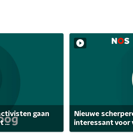
activisten gaan
Nieuwe scherpere
...
interessant voor